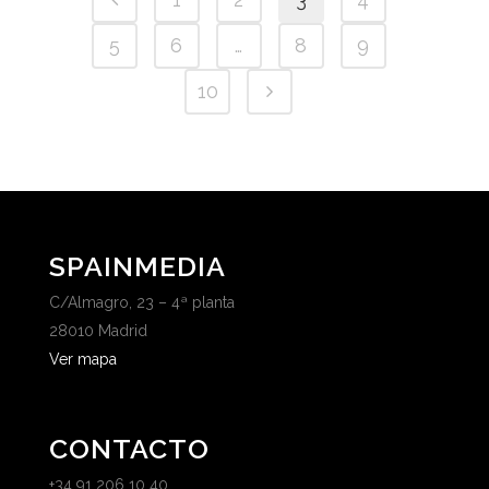
5
6
…
8
9
10
SPAINMEDIA
C/Almagro, 23 – 4ª planta
28010 Madrid
Ver mapa
CONTACTO
+34 91 206 10 40